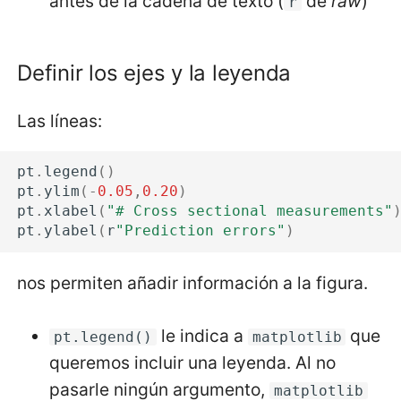
antes de la cadena de texto (
de
raw
)
r
Definir los ejes y la leyenda
Las líneas:
pt
.
legend
()
pt
.
ylim
(
-
0.05
,
0.20
)
pt
.
xlabel
(
"# Cross sectional measurements"
pt
.
ylabel
(
r
"Prediction errors"
)
nos permiten añadir información a la figura.
le indica a
que
pt.legend()
matplotlib
queremos incluir una leyenda. Al no
pasarle ningún argumento,
matplotlib