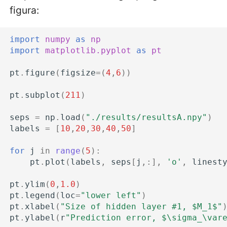
figura:
import
numpy
as
np
import
matplotlib.pyplot
as
pt
pt
.
figure
(
figsize
=
(
4
,
6
))
pt
.
subplot
(
211
)
seps
=
np
.
load
(
"./results/resultsA.npy"
)
labels
=
[
10
,
20
,
30
,
40
,
50
]
for
j
in
range
(
5
):
pt
.
plot
(
labels
,
seps
[
j
,:],
'o'
,
linest
pt
.
ylim
(
0
,
1.0
)
pt
.
legend
(
loc
=
"lower left"
)
pt
.
xlabel
(
"Size of hidden layer #1, $M_1$"
pt
.
ylabel
(
r
"Prediction error, $\sigma_\var