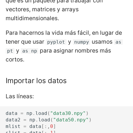
que es un paquete para trabajar con
vectores, matrices y arrays
multidimensionales.
Para hacernos la vida más fácil, en lugar de
tener que usar
y
usamos
pyplot
numpy
as
y
para asignar nombres más
pt
as np
cortos.
Importar los datos
Las líneas:
data
=
np
.
load
(
"data30.npy"
)
data2
=
np
.
load
(
"data50.npy"
)
mlist
=
data
[:,
0
]
slist
=
data
[:,
1
]