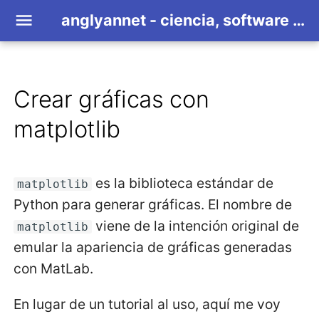
anglyannet - ciencia, software libre y demás
Crear gráficas con
Sobre anglyannet
Intro
Ejemplo 1: figura sencilla
Blog
Software libre
Sobre los mono
Por qué Python
2026
Info
matplotlib
Mi investigación
Sobre el crecimiento de
Archivo
Otros enlaces
Importar la librería
Transiciones d
Meta
materiales
es la biblioteca estándar de
matplotlib
Experiencia
Importar los datos
Crecimiento y e
Modelos
Categorías
Python para generar gráficas. El nombre de
Otros
viene de la intención original de
matplotlib
Crear una figura
Atomic layer d
Papers
emular la apariencia de gráficas generadas
con MatLab.
Representar los datos
Proyectos
En lugar de un tutorial al uso, aquí me voy