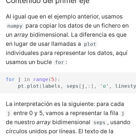
Contenido del primer eje
Al igual que en el ejemplo anterior, usamos
para copiar los datos de un fichero en
numpy
un
array
bidimensional. La diferencia es que
en lugar de usar llamadas a
plot
individuales para representar los datos, aquí
usamos un bucle
:
for
for
j
in
range
(
5
):
pt
.
plot
(
labels
,
seps
[
j
,:],
'o'
,
linest
La interpretación es la siguiente: para cada
entre 0 y 5, vamos a representar la fila
j
j
de nuestro
array
bidimensional
, usando
seps
círculos unidos por líneas. El texto de la