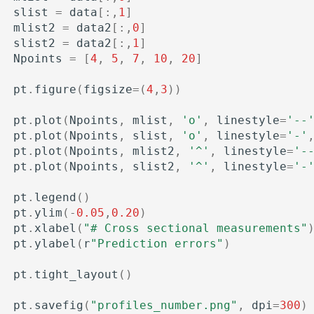
slist
=
data
[:,
1
]
mlist2
=
data2
[:,
0
]
slist2
=
data2
[:,
1
]
Npoints
=
[
4
,
5
,
7
,
10
,
20
]
pt
.
figure
(
figsize
=
(
4
,
3
))
pt
.
plot
(
Npoints
,
mlist
,
'o'
,
linestyle
=
'--
pt
.
plot
(
Npoints
,
slist
,
'o'
,
linestyle
=
'-'
pt
.
plot
(
Npoints
,
mlist2
,
'^'
,
linestyle
=
'-
pt
.
plot
(
Npoints
,
slist2
,
'^'
,
linestyle
=
'-
pt
.
legend
()
pt
.
ylim
(
-
0.05
,
0.20
)
pt
.
xlabel
(
"# Cross sectional measurements"
pt
.
ylabel
(
r
"Prediction errors"
)
pt
.
tight_layout
()
pt
.
savefig
(
"profiles_number.png"
,
dpi
=
300
)