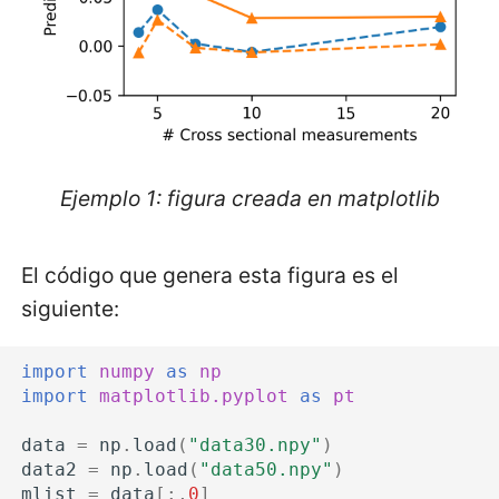
Definición del segundo
eje
Contenido del segundo
eje
Ejemplo 1: figura creada en matplotlib
Ajustar las dimensiones
Añadir los identificadores
El código que genera esta figura es el
de los ejes
siguiente:
Un poco de historia
import
numpy
as
np
import
matplotlib.pyplot
as
pt
data
=
np
.
load
(
"data30.npy"
)
data2
=
np
.
load
(
"data50.npy"
)
mlist
=
data
[:,
0
]