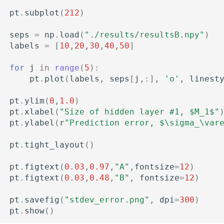
pt
.
subplot
(
212
)
seps
=
np
.
load
(
"./results/resultsB.npy"
)
labels
=
[
10
,
20
,
30
,
40
,
50
]
for
j
in
range
(
5
):
pt
.
plot
(
labels
,
seps
[
j
,:],
'o'
,
linest
pt
.
ylim
(
0
,
1.0
)
pt
.
xlabel
(
"Size of hidden layer #1, $M_1$"
pt
.
ylabel
(
r
"Prediction error, $\sigma_\var
pt
.
tight_layout
()
pt
.
figtext
(
0.03
,
0.97
,
"A"
,
fontsize
=
12
)
pt
.
figtext
(
0.03
,
0.48
,
"B"
,
fontsize
=
12
)
pt
.
savefig
(
"stdev_error.png"
,
dpi
=
300
)
pt
.
show
()