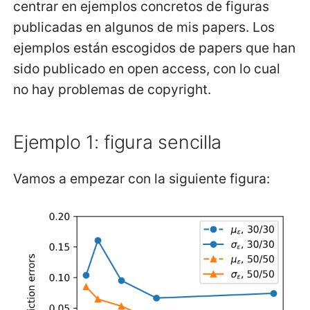
Definir los ejes y la
centrar en ejemplos concretos de figuras
leyenda
publicadas en algunos de mis papers. Los
ejemplos están escogidos de papers que han
Optimizar las
sido publicado en open access, con lo cual
dimensiones, guardar y
no hay problemas de copyright.
mostrar la figura
Ejemplo 1: figura sencilla
Ejemplo 2: figura múltiple
Vamos a empezar con la siguiente figura:
El comienzo
Crear múltiples ejes en
una figura
Contenido del primer eje