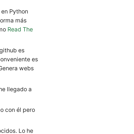
n en Python
 forma más
omo
Read The
github es
nconveniente es
 Genera webs
 he llegado a
o con él pero
cidos. Lo he