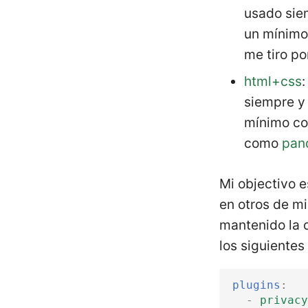
usado siem
un mínimo 
me tiro p
html+css
:
siempre y 
mínimo co
como
pan
Mi objectivo e
en otros de mi
mantenido la c
los siguientes
plugins
:
-
privac