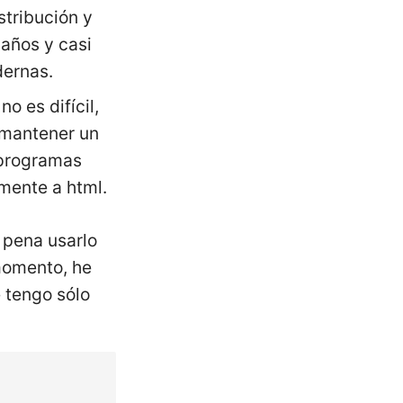
stribución y
 años y casi
dernas.
no es difícil,
n mantener un
 programas
mente a html.
a pena usarlo
 momento, he
 tengo sólo