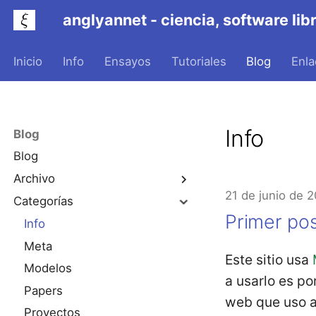
anglyannet - ciencia, software li
Inicio
Info
Ensayos
Tutoriales
Blog
Enla
Info
Blog
Blog
Archivo
21 de junio de 
Categorías
2026
Primer po
Info
Meta
Este sitio usa
Modelos
a usarlo es p
Papers
web que uso ac
Proyectos