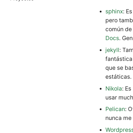
sphinx
: E
pero tambi
común de 
Docs
. Gen
jekyll
: Ta
fantástica
que se ba
estáticas.
Nikola
: Es
usar much
Pelican
: 
nunca me 
Wordpres